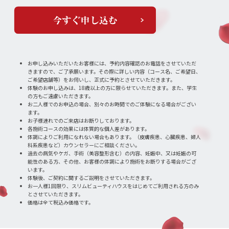
お申し込みいただいたお客様には、予約内容確認のお電話をさせていただ
きますので、ご了承願います。その際に詳しい内容（コース名、ご希望日、
ご希望店舗等）をお伺いし、正式に予約とさせていただきます。
体験のお申し込みは、18歳以上の方に限らせていただきます。また、学生
の方もご遠慮いただきます。
お二人様でのお申込の場合、別々のお時間でのご体験になる場合がござい
ます。
お子様連れでのご来店はお断りしております。
各施術コースの効果には体質的な個人差があります。
体調によりご利用になれない場合もあります。（皮膚疾患、心臓疾患、婦人
科系疾患など）カウンセラーにご相談ください。
過去の病気やケガ、手術（美容整形含む）の内容、妊娠中、又は妊娠の可
能性のある方、その他、お客様の体調により施術をお断りする場合がござ
います。
体験後、ご契約に関するご説明をさせていただきます。
お一人様1回限り、スリムビューティハウスをはじめてご利用される方のみ
とさせていただきます。
価格は全て税込み価格です。