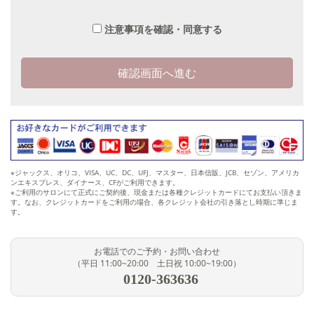
すでに会員の方はご遠慮願います。
他のキャンペーンやプレゼント企画で既にご体験済みの方はご利用
注意事項を確認・同意する
いただけません。
価格は全て税込み価格です。
お子様連れでのご来店はお断りしております。
各施術コースの効果には体質的な個人差があります。
過去の病気やケガ、手術（美容整形含む）の内容、その他、お客様
の体調により施術をお断りする場合がございます。（皮膚疾患、心臓疾
患など）カウンセラーにご相談下さい。
体験後、ご契約に関するご説明をさせていただきます。
お申し込みの流れ
※ジャックス、オリコ、VISA、UC、DC、UFJ、マスター、日本信販、JCB、セゾン、アメリカ
ンエキスプレス、ダイナース、CFがご利用できます。
「お申込上の注意事項」をご確認された上で、必要事項をご記入しお
※ご利用のサロンにて正式にご契約後、現金または各種クレジットカードにてお支払い頂きま
申し込み下さい。
す。なお、クレジットカードをご利用の場合、各クレジット会社の引き落とし時期に準じま
す。
スリムビューティハウス（
0120-363636
）から内容確認のお電話を
させていただきます。
お電話での確認が終わりますと、ご予約完了となります。
お電話でのご予約・お問い合わせ
（平日 11:00~20:00 土日祝 10:00~19:00）
個人情報の取り扱いについて
0120-363636
記載された個人情報に関しましては、今後弊社または弊社の関連会社よ