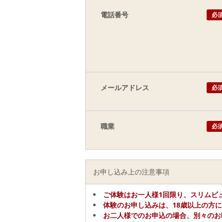
電話番号
必
メールアドレス
必
職業
必
お申し込み上の注意事項
ご体験はお一人様1回限り、スリムビ
体験のお申し込みは、18歳以上の方
お二人様でのお申込の場合、別々のお