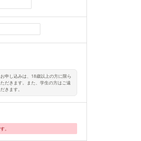
お申し込みは、18歳以上の方に限ら
いただきます。また、学生の方はご遠
ただきます。
です。