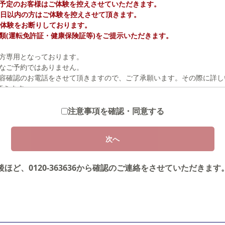
予定のお客様はご体験を控えさせていただきます。
3日以内の方はご体験を控えさせて頂きます。
ご体験をお断りしております。
類(運転免許証・健康保険証等)をご提示いただきます。
方専用となっております。
なご予約ではありません。
容確認のお電話をさせて頂きますので、ご了承願います。その際に詳し
頂きます。
既にご体験済みの方はご利用いただけません。
注意事項を確認・同意する
ります。
次へ
差があります。
ります。（皮膚疾患、心臓疾患、婦人科系疾患など）カウンセラーにご
ていただきます。
後ほど、0120-363636から確認のご連絡をさせていただきます
た上で、必要事項をご記入しお申し込み下さい。
36
）から内容確認のお電話をさせていただきます。