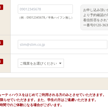
須
お申し込み頂いた
より予約確認の
（例：09012345678／半角ハイフン無し）
着信拒否をされ
ー番号0120-3
須
須
ューティハウスをはじめてご利用される方のみとさせていただきます。
に限らせていただきます。また、学生の方はご遠慮いただきます。
時間でのご体験になる場合がございます。