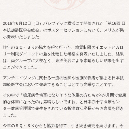
2016年6月12日（日）パシフィック横浜にて開催された「第16回 日
本抗加齢医学会総会」のポスターセッションにおいて、スリムが掲
示発表いたしました。
昨年のＳＱ・ＳＫの協力を得て行った、糖質制限ダイエットとカロ
リー制限ダイエットの差を比較した考察を発表いたしました。結果
は、両グループに大差なく、東洋美容による素晴らしい結果を出す
ことができました。
アンチエイジングに関わる一流の医師や医療関係者が集まる日本抗
加齢医学会において発表できることはとても光栄なことです。
その中で「糖尿病予備軍になりそうな体重の方たちが4か月間で健康
的な体重になったのは素晴らしいですね」と日本赤十字医療セン
ター健康管理課で先生をされている折津政江座長からお言葉を頂き
ました。
今年のＳＱ・ＳＫからも協力を得て、引き続き研究を続けます。今