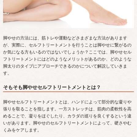
め
本格的に脚やせに取り組むならセルフトリートメント＋エ
ステがおすすめ
スリムビューティハウスは東洋美容を取り入れた独自
技術を採用！
脚やせの方法には、筋トレや運動などさまざまな方法があります
が、実際に、セルフトリートメントを行うことは脚やせに繋がるの
「セルフトリートメント」×「プロの施術」で効率よく美脚
か気になる方もいるのではないでしょうか？ここでは、脚やせセル
を目指そう
フトリートメントにはどのようなメリットがあるのか、どのような
脚太りのタイプにアプローチできるのかについて解説していきま
す。
そもそも脚やせセルフトリートメントとは？
脚やせセルフトリートメントとは、ハンドによって部分的な凝りや
張りを取ることを指します。一方ストレッチは、筋肉の柔軟性を高
めることで、凝りをほぐしたり、カラダの巡りを良くするという違
いがあります。脚やせのセルフトリートメントによって、硬さやむ
くみをケアします。