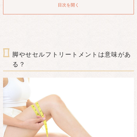
をする
目次を開く
ポイント2：リンパ節の周りの部分の硬さを取り除く
簡単にできる脚やせセルフトリートメント：足先～ふくら
はぎ・太もも編
簡単にできる脚やせセルフトリートメント：足裏・足の甲
編
脚やせセルフトリートメントは意味があ
【足裏編】
【足の甲編】
る？
簡単にできる脚やせセルフトリートメント：リンパ節周り
編
【足首周り】
【膝の後ろ】
セルフトリートメントで脚やせを成功させるためには？
セルフトリートメントを行うタイミングについて
セルフトリートメントは楽な姿勢で行う
セルトリートメントを行う適切な時間帯
脚やせセルフトリーテントはお風呂で行うのもおすす