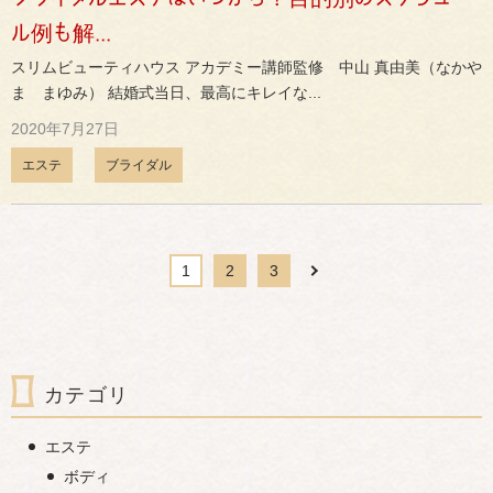
ル例も解...
スリムビューティハウス アカデミー講師監修 中山 真由美（なかや
ま まゆみ） 結婚式当日、最高にキレイな...
2020年7月27日
エステ
ブライダル
1
2
3
カテゴリ
エステ
ボディ