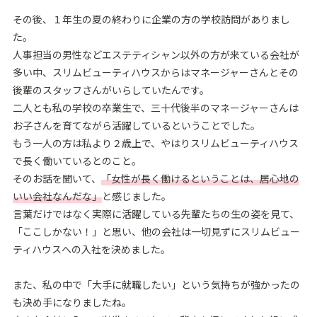
その後、１年⽣の夏の終わりに企業の⽅の学校訪問がありまし
た。
⼈事担当の男性などエステティシャン以外の⽅が来ている会社が
多い中、スリムビューティハウスからはマネージャーさんとその
後輩のスタッフさんがいらしていたんです。
⼆⼈とも私の学校の卒業⽣で、三⼗代後半のマネージャーさんは
お⼦さんを育てながら活躍しているということでした。
もう⼀⼈の⽅は私より２歳上で、やはりスリムビューティハウス
で⻑く働いているとのこと。
そのお話を聞いて、
「⼥性が⻑く働けるということは、居⼼地の
いい会社なんだな」
と感じました。
⾔葉だけではなく実際に活躍している先輩たちの⽣の姿を⾒て、
「ここしかない！」と思い、他の会社は⼀切⾒ずにスリムビュー
ティハウスへの⼊社を決めました。
また、私の中で「⼤⼿に就職したい」という気持ちが強かったの
も決め⼿になりましたね。