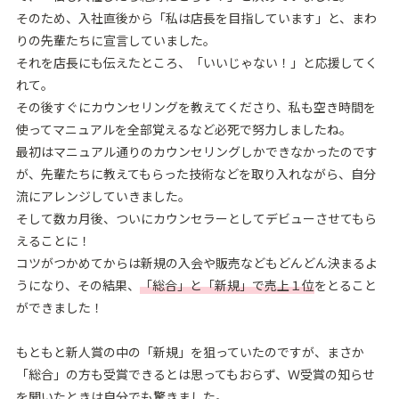
そのため、⼊社直後から「私は店⻑を⽬指しています」と、まわ
りの先輩たちに宣⾔していました。
それを店⻑にも伝えたところ、「いいじゃない！」と応援してく
れて。
その後すぐにカウンセリングを教えてくださり、私も空き時間を
使ってマニュアルを全部覚えるなど必死で努⼒しましたね。
最初はマニュアル通りのカウンセリングしかできなかったのです
が、先輩たちに教えてもらった技術などを取り⼊れながら、⾃分
流にアレンジしていきました。
そして数カ⽉後、ついにカウンセラーとしてデビューさせてもら
えることに！
コツがつかめてからは新規の⼊会や販売などもどんどん決まるよ
うになり、その結果、
「総合」と「新規」で売上１位
をとること
ができました！
もともと新⼈賞の中の「新規」を狙っていたのですが、まさか
「総合」の⽅も受賞できるとは思ってもおらず、Ｗ受賞の知らせ
を聞いたときは⾃分でも驚きました。